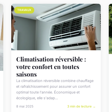
TRAVAUX
Climatisation réversible :
votre confort en toutes
saisons
La climatisation réversible combine chauffage
et rafraîchissement pour assurer un confort
optimal toute l'année. Économique et
écologique, elle s'adap...
8 mai 2025
3 min de lecture →