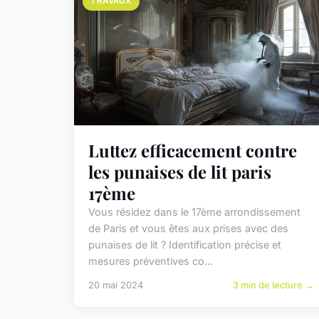
TRAVAUX
Luttez efficacement contre
les punaises de lit paris
17ème
Vous résidez dans le 17ème arrondissement
de Paris et vous êtes aux prises avec des
punaises de lit ? Identification précise et
mesures préventives co...
20 mai 2024
3 min de lecture →