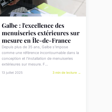
Galbe : l'excellence des
menuiseries extérieures sur
mesure en Île-de-France
Depuis plus de 35 ans, Galbe s'impose
comme une référence incontournable dans la
conception et l'installation de menuiseries
extérieures sur mesure. F...
13 juillet 2025
3 min de lecture →