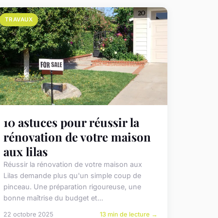
TRAVAUX
10 astuces pour réussir la
rénovation de votre maison
aux lilas
Réussir la rénovation de votre maison aux
Lilas demande plus qu'un simple coup de
pinceau. Une préparation rigoureuse, une
bonne maîtrise du budget et...
22 octobre 2025
13 min de lecture →