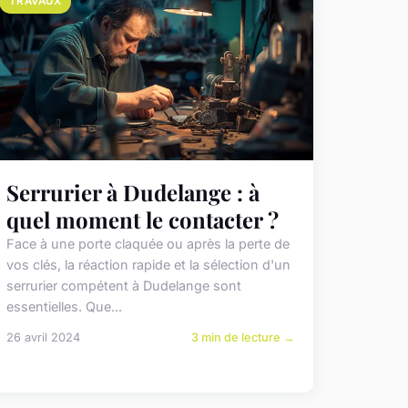
TRAVAUX
Serrurier à Dudelange : à
quel moment le contacter ?
Face à une porte claquée ou après la perte de
vos clés, la réaction rapide et la sélection d'un
serrurier compétent à Dudelange sont
essentielles. Que...
26 avril 2024
3 min de lecture →