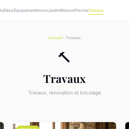
tu
Déco
Équipement
Immo
Jardin
Maison
Piscine
Travaux
Accueil
› Travaux
🔨
Travaux
Travaux, rénovation et bricolage