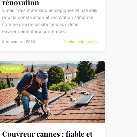
rénovation
Choisir des matériaux écologiques et naturels
pour la construction et rénovation s'impose
comme une nécessité face aux défis
environnementaux contempo...
8 novembre 2024
8 min de lecture →
TRAVAUX
Couvreur cannes : fiable et