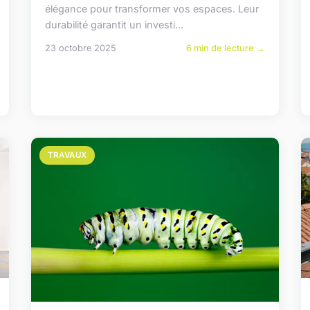
élégance pour transformer vos espaces. Leur
durabilité garantit un investi...
23 octobre 2025
6 min de lecture →
TRAVAUX