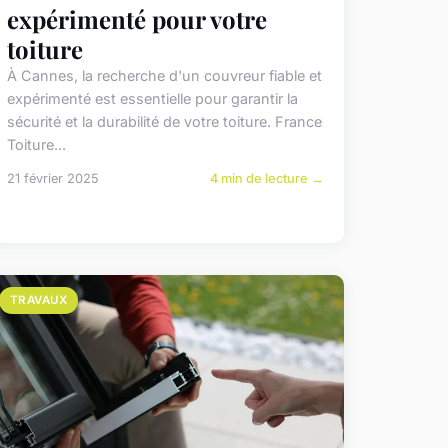
expérimenté pour votre
toiture
À Cannes, la recherche d'un couvreur fiable et
expérimenté est essentielle pour garantir la
sécurité et la durabilité de votre toiture. France
Toiture...
21 février 2025
4 min de lecture →
TRAVAUX