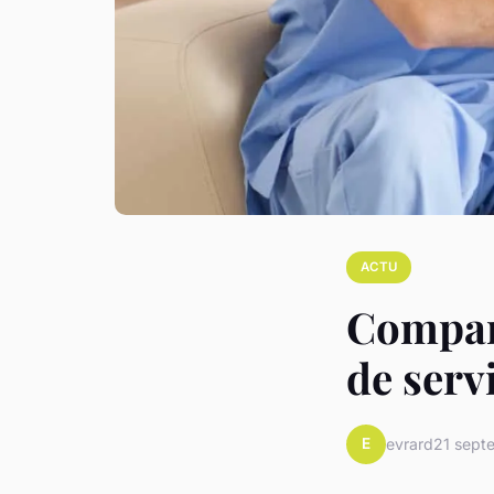
ACTU
Compara
de serv
E
evrard
21 sept