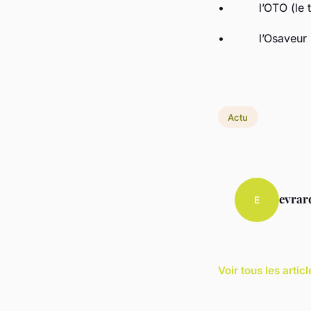
• l’OTO (le tr
• l’Osaveur (la
Actu
evrar
E
Voir tous les artic