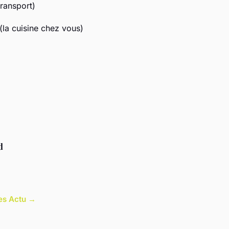
ansport)
 cuisine chez vous)
d
les Actu →