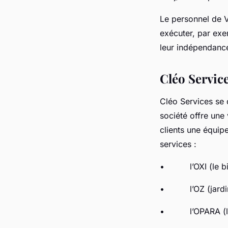
Le personnel de V
exécuter, par exe
leur indépendance
Cléo Servic
Cléo Services se d
société offre une 
clients une équip
services :
• l’OXI (le bien
• l’OZ (jardina
• l’OPARA (le 