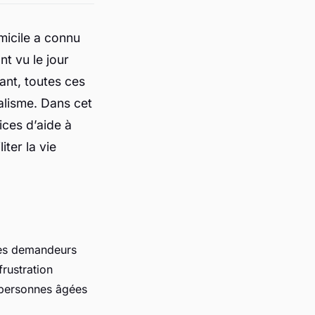
micile a connu
t vu le jour
ant, toutes ces
alisme. Dans cet
ices d’aide à
ter la vie
 les demandeurs
frustration
s personnes âgées