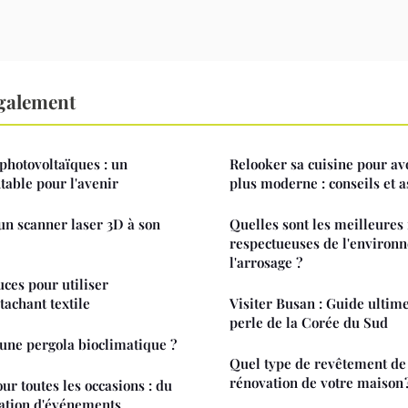
également
photovoltaïques : un
Relooker sa cuisine pour av
table pour l'avenir
plus moderne : conseils et a
un scanner laser 3D à son
Quelles sont les meilleure
respectueuses de l'environ
l'arrosage ?
uces pour utiliser
tachant textile
Visiter Busan : Guide ultim
perle de la Corée du Sud
 une pergola bioclimatique ?
Quel type de revêtement de 
rénovation de votre maison 
ur toutes les occasions : du
ration d'événements