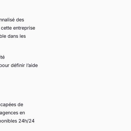
nnalisé des
 cette entreprise
ble dans les
ité
our définir l’aide
icapées de
9 agences en
sponibles 24h/24