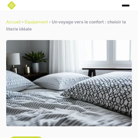
Accueil
›
Équipement
›
Un voyage vers le confort : choisir la
literie idéale