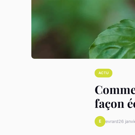
ACTU
Comment
façon é
E
evrard
26 janv