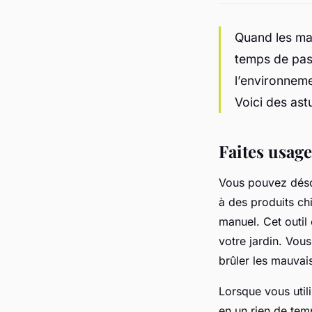
Quand les mau
temps de pas
l’environneme
Voici des ast
Faites usag
Vous pouvez désor
à des produits ch
manuel. Cet outi
votre jardin. Vou
brûler les mauvai
Lorsque vous utili
en un rien de tem