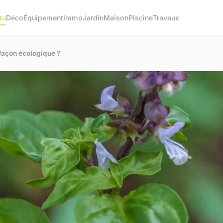
tu
Déco
Équipement
Immo
Jardin
Maison
Piscine
Travaux
façon écologique ?