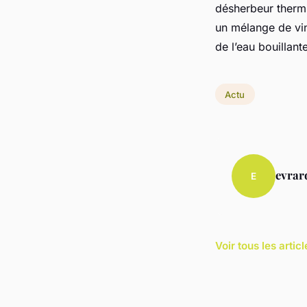
désherbeur therm
un mélange de vin
de l’eau bouillant
Actu
evrar
E
Voir tous les artic