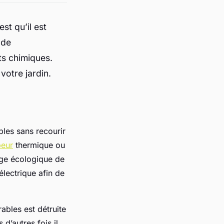
st qu’il est
 de
ts chimiques.
votre jardin.
bles sans recourir
beur
thermique ou
age écologique de
lectrique afin de
rables est détruite
d’autres fois il