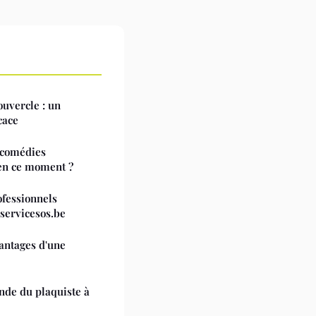
uvercle : un
cace
 comédies
 en ce moment ?
fessionnels
 servicesos.be
vantages d'une
onde du plaquiste à