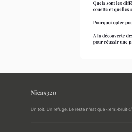
Quels sont les diff
couette et quelles 
Pourquoi opter pou
A la découverte de
pour réussir une p
Nicas320
Un toit. Un refuge. Le reste n'est que <em>bruit<